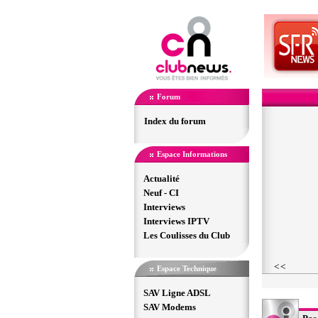
Forum
Index du forum
Espace Informations
Actualité
Neuf - CI
Interviews
Interviews IPTV
Les Coulisses du Club
Espace Technique
SAV Ligne ADSL
SAV Modems