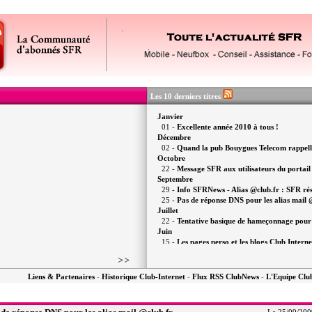
Les 10 derniers titres
Janvier
01 -
Excellente année 2010 à tous !
Décembre
02 -
Quand la pub Bouygues Telecom rappelle 
Octobre
22 -
Message SFR aux utilisateurs du portail
Septembre
29 -
Info SFRNews - Alias @club.fr : SFR résou
25 -
Pas de réponse DNS pour les alias mail 
Juillet
22 -
Tentative basique de hameçonnage pour 
Juin
15 -
Les pages perso et les blogs Club Interne
Mai
06 -
La migration vers "Ma Messagerie SFR
Avril
Liens & Partenaires
-
Historique Club-Internet
-
Flux RSS ClubNews
-
L'Equipe Cl
20 -
Interview exclusive : SFR s'explique au 
01 -
La commémoration n'aura (peut-être) pas