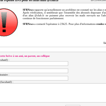
 de réponse DNS pour les alias mail @club.fr
Le 25/09/200
SFRNews
rapporte qu'actuellement un problème est constaté sur les alias e-
Après vérification, il semblerait que l'ensemble des abonnés disposant d'a
d'un alias @club.fr ne puissent plus recevoir les mails envoyés sur l'adr
continue de fonctionner parfaitement.
SFRNews
a contacté l'opérateur à 23h25. Pour plus d'informations
rendez-
Li
cette brève à un ami, un parent, un collègue
ltatif) :
nataire :
facultatif) :