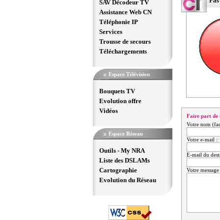
Pas
SAV Décodeur TV
Assistance Web CN
Téléphonie IP
Services
Trousse de secours
Téléchargements
Espace Télévision
Bouquets TV
Evolution offre
Vidéos
Faire part de 
Votre nom (facu
Espace Réseau
Votre e-mail :
Outils - My NRA
E-mail du desti
Liste des DSLAMs
Cartographie
Votre message (
Evolution du Réseau