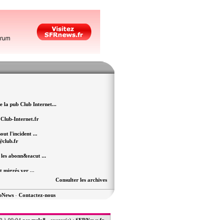
la pub Club Internet...
 Club-Internet.fr
t l'incident ...
@club.fr
les abonn&eacut ...
t migrés ver ...
Consulter les archives
" continue
ubNews
-
Contactez-nous
sujet de Club Internet
 lieu...