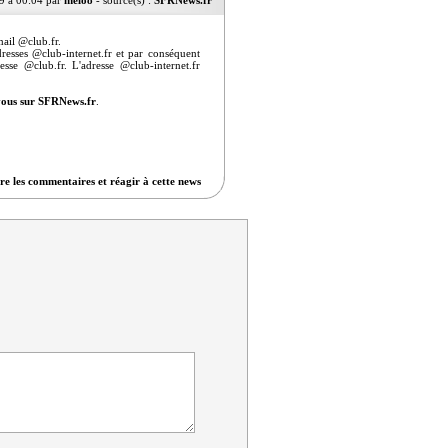
9 à 00:04 par
melo8
- source(s) :
SFRNews.fr
mail @club.fr.
dresses @club-internet.fr et par conséquent
esse @club.fr. L'adresse @club-internet.fr
vous sur SFRNews.fr
.
re les commentaires et réagir à cette news