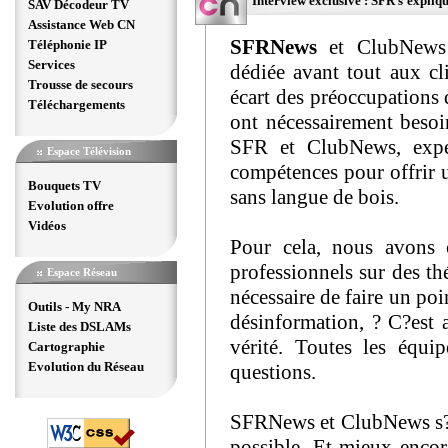
Interview exclusive : SFR s'expliqu
SAV Décodeur TV
Assistance Web CN
SFRNews
et ClubNews r
Téléphonie IP
Services
dédiée avant tout aux cl
Trousse de secours
écart des préoccupations 
Téléchargements
ont nécessairement beso
SFR et ClubNews, exper
Espace Télévision
compétences pour offrir u
Bouquets TV
sans langue de bois.
Evolution offre
Vidéos
Pour cela, nous avons 
professionnels sur des th
Espace Réseau
nécessaire de faire un po
Outils - My NRA
désinformation, ? C?est
Liste des DSLAMs
vérité. Toutes les équ
Cartographie
Evolution du Réseau
questions.
SFRNews et ClubNews s?en
possible. Et mieux encor