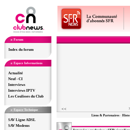
Forum
Index du forum
Espace Informations
Actualité
Neuf - CI
Interviews
Interviews IPTV
Les Coulisses du Club
Espace Technique
Liens & Partenaires
-
Histo
SAV Ligne ADSL
SAV Modems