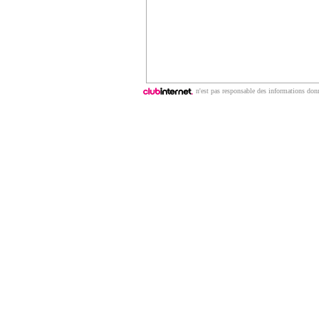
n'est pas responsable des informations donn
Copyright © 2009 | ClubNews