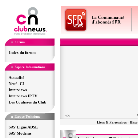
Forum
Index du forum
Espace Informations
Actualité
Neuf - CI
Interviews
Interviews IPTV
Les Coulisses du Club
Espace Technique
Liens & Partenaires
-
Histo
SAV Ligne ADSL
SAV Modems