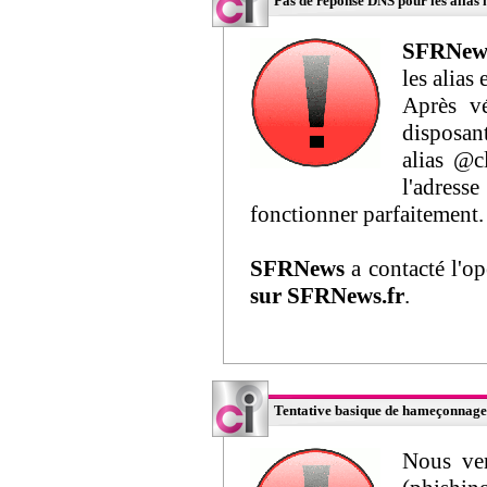
Pas de réponse DNS pour les alias 
SFRNew
les alias
Après vé
disposan
alias @c
l'adress
fonctionner parfaitement.
SFRNews
a contacté l'o
sur SFRNews.fr
.
Tentative basique de hameçonnage 
Nous ven