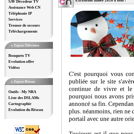
Excellente année 2010 à tous !
SAV Décodeur TV
Assistance Web CN
Téléphonie IP
Services
Trousse de secours
Téléchargements
Espace Télévision
Bouquets TV
Evolution offre
Vidéos
C'est pourquoi vous con
publiée sur le site s'a
Espace Réseau
continue de vivre et le
Outils - My NRA
pourquoi nous avons pris
Liste des DSLAMs
annoncé sa fin. Cependant,
Cartographie
Evolution du Réseau
plus. néanmoins, rien ne 
portail avec une autre orie
Toujours est-il que nous 