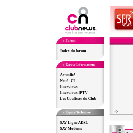
Forum
Index du forum
Espace Informations
Actualité
Neuf - CI
Interviews
Interviews IPTV
Les Coulisses du Club
Espace Technique
SAV Ligne ADSL
SAV Modems