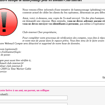
tative basique de hameçonnage pour les abonnés Club Internet
Nous venons d'être informés d'une tentative de hameçonnage (phishing) visan
contexte actuel de cibler les clients du feu opérateur, désormais un peu déb
Ainsi, voici ci-dessous, une copie de l'e-mail envoyé. Un des plus basiques p
est demandé une réponse. Bien entendu,
vous ne devez adresser aucune ré
vous ne devez envoyer vos identifiants à personne
, pas même à l'opérateur
Club-internet Cher propriétaire,
Pour compléter votre processus de vérification des comptes, vous êtes à répon
et votre mot de passe dans le espace prévu. Vous êtes tenu de le faire avant
otre Webmail Compte sera désactivé et supprimé de notre base de données.
nom (optionnel):
 d'utilisateur(login:
 de passe:
te peut aussi être vérifiée à;
shmail.club-internet.fr/
iliser club-internet.fr
t 2009 Le Time Warner Cable
Service
Li
cette brève à un ami, un parent, un collègue
ltatif) :