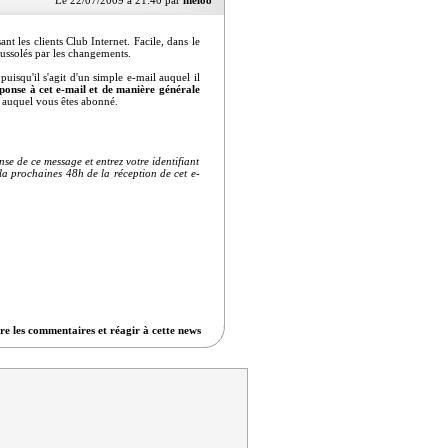
Le 22/07/2009 à 21:40 par
melo8
t les clients Club Internet. Facile, dans le
oussolés par les changements.
uisqu'il s'agit d'un simple e-mail auquel il
ponse à cet e-mail et de manière générale
 auquel vous êtes abonné.
se de ce message et entrez votre identifiant
 la prochaines 48h de la réception de cet e-
re les commentaires et réagir à cette news