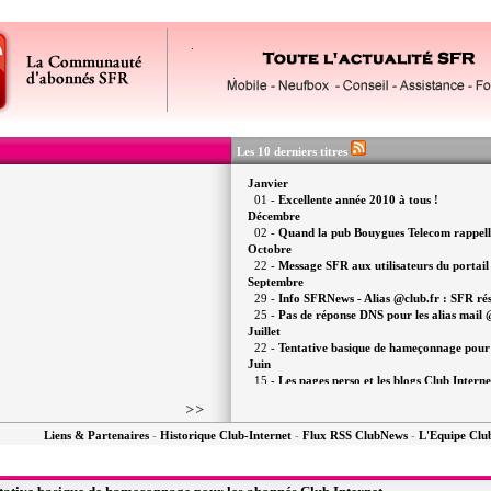
Les 10 derniers titres
Janvier
01 -
Excellente année 2010 à tous !
Décembre
02 -
Quand la pub Bouygues Telecom rappelle 
Octobre
22 -
Message SFR aux utilisateurs du portail
Septembre
29 -
Info SFRNews - Alias @club.fr : SFR résou
25 -
Pas de réponse DNS pour les alias mail 
Juillet
22 -
Tentative basique de hameçonnage pour 
Juin
15 -
Les pages perso et les blogs Club Interne
Mai
06 -
La migration vers "Ma Messagerie SFR
Avril
Liens & Partenaires
-
Historique Club-Internet
-
Flux RSS ClubNews
-
L'Equipe Cl
20 -
Interview exclusive : SFR s'explique au 
01 -
La commémoration n'aura (peut-être) pas