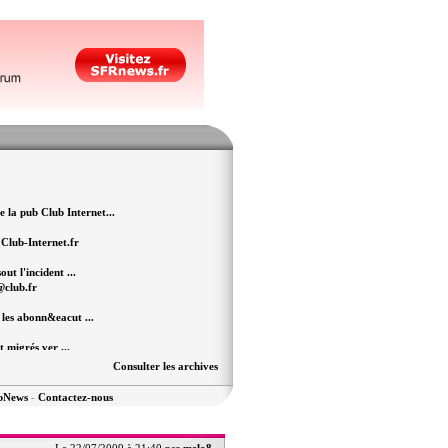
la pub Club Internet...
 Club-Internet.fr
t l'incident ...
@club.fr
les abonn&eacut ...
t migrés ver ...
Consulter les archives
" continue
ubNews
-
Contactez-nous
sujet de Club Internet
 lieu...