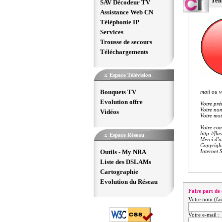
Ten
SAV Décodeur TV
Assistance Web CN
Téléphonie IP
Services
Trousse de secours
Téléchargements
Espace Télévision
Bouquets TV
mail ou v
Evolution offre
Votre pré
Votre nom
Vidéos
Votre mot
Votre comp
http://fla
Espace Réseau
Merci d'ut
Copyrigh
Outils - My NRA
Internet 
Liste des DSLAMs
Cartographie
Evolution du Réseau
Faire part de 
Votre nom (facu
Votre e-mail :