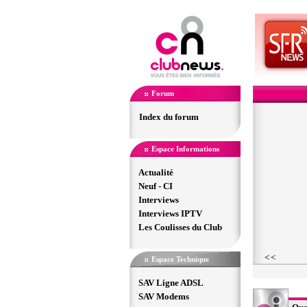
Forum
Index du forum
Espace Informations
Actualité
Neuf - CI
Interviews
Interviews IPTV
Les Coulisses du Club
Espace Technique
SAV Ligne ADSL
SAV Modems