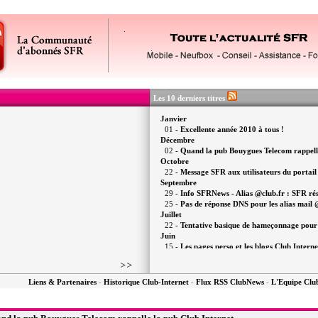
Les 10 derniers titres
Janvier
01 -
Excellente année 2010 à tous !
Décembre
02 -
Quand la pub Bouygues Telecom rappelle 
Octobre
22 -
Message SFR aux utilisateurs du portail
Septembre
29 -
Info SFRNews - Alias @club.fr : SFR résou
25 -
Pas de réponse DNS pour les alias mail 
Juillet
22 -
Tentative basique de hameçonnage pour 
Juin
15 -
Les pages perso et les blogs Club Interne
Mai
06 -
La migration vers "Ma Messagerie SFR
Avril
Liens & Partenaires
-
Historique Club-Internet
-
Flux RSS ClubNews
-
L'Equipe Cl
20 -
Interview exclusive : SFR s'explique au 
01 -
La commémoration n'aura (peut-être) pas