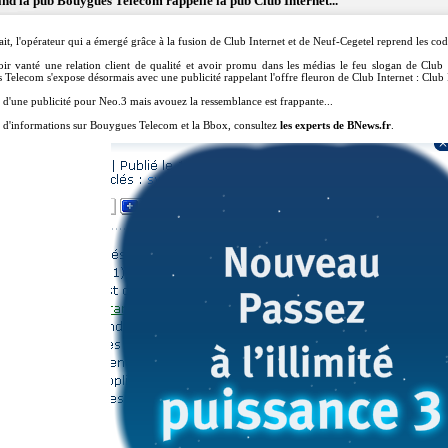
nd la pub Bouygues Telecom rappelle la pub Club Internet...
fait, l'opérateur qui a émergé grâce à la fusion de Club Internet et de Neuf-Cegetel reprend les co
ir vanté une relation client de qualité et avoir promu dans les médias le feu slogan de Club
Telecom s'expose désormais avec une publicité rappelant l'offre fleuron de Club Internet : Club 
 là d'une publicité pour Neo.3 mais avouez la ressemblance est frappante...
 d'informations sur Bouygues Telecom et la Bbox, consultez
les experts de BNews.fr
.