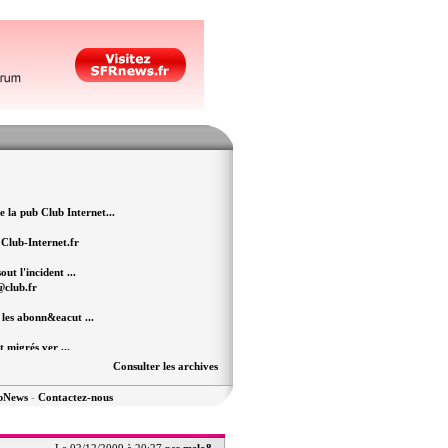
la pub Club Internet...
 Club-Internet.fr
t l'incident ...
@club.fr
les abonn&eacut ...
t migrés ver ...
Consulter les archives
" continue
ubNews
-
Contactez-nous
sujet de Club Internet
 lieu...