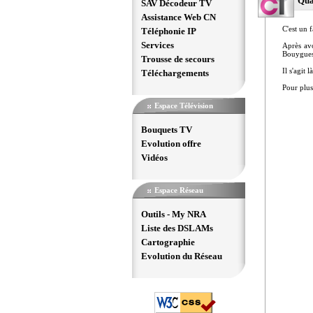
Qua
SAV Décodeur TV
Assistance Web CN
C'est un 
Téléphonie IP
Services
Après avo
Bouygues 
Trousse de secours
Il s'agit
Téléchargements
Pour plus
Espace Télévision
Bouquets TV
Evolution offre
Vidéos
Espace Réseau
Outils - My NRA
Liste des DSLAMs
Cartographie
Evolution du Réseau