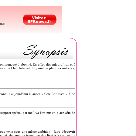
communauté d’abonné. En effet, dés aujourd’hui, et à
or de Club Internet. Ici point de photos à outrance,
 conduit aujourd’hui à lancer « Coté Coulisses ». Une
upport spécial par mail va être mis en place afin de
mode texte sous une même ambition : faire découvrir
ternet, du coup de téléphone du client à la connexion