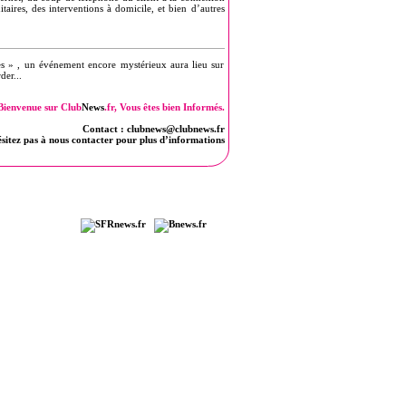
taires, des interventions à domicile, et bien d’autres
es » , un événement encore mystérieux aura lieu sur
der...
Bienvenue sur Club
News
.fr, Vous êtes bien Informés.
Contact :
clubnews@clubnews.fr
sitez pas à nous contacter pour plus d’informations