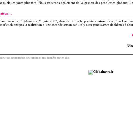
nt quelques jours plus tard. Nous traiterons également de la gestion des problèmes globaux, uni
 saison…
l’anniversaire ClubNews le 21 juin 2007, date de fin de la première saison de « Coté Couliss
 n’excluons pas la réalisation d’une seconde saison car il n’y aura jamais assez de thèmes à abor
N’hé
n'est pas responsable des informations données sur ce site.
Un site du réseau communautaire GlobalNews
 © 2009 | ClubNews