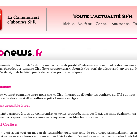
unauté d’abonnés de Club Internet lance un dispositif d’informations rarement réalisé par une 
ux épisodes par semaine ClubNews proposera aux abonnés (ou non) de découvrir l’envers du déc
activité, mais le détail précis de certains points techniques.
ommune
’une volonté commune entre notre site et Club Internet de dévoiler les coulisses du FAI qui nous
 épisodes dont 4 déjà réalisés et prêts à mettre en ligne.
or accessible à tous
ité permettre à tous de comprendre les textes proposés, ainsi des Lexiques mais également un s
ment aux questions des abonnés ne comprenant pas bien les propos tenus.
é Coulisses
 » c’est avant tout un moyen de rassembler toute une série de reportages principalement en 
. Ainsi nous aborderons en premier lieu L’Activation, c'est-à-dire ce à quoi va procéder Club In