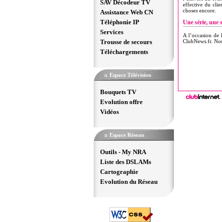
SAV Décodeur TV
effective du clie
choses encore.
Assistance Web CN
Téléphonie IP
Une série, une
Services
A l’occasion de 
Trousse de secours
ClubNews.fr. Nous
Téléchargements
Espace Télévision
Bouquets TV
Evolution offre
Vidéos
Copyright
Espace Réseau
Outils - My NRA
Liste des DSLAMs
Cartographie
Evolution du Réseau