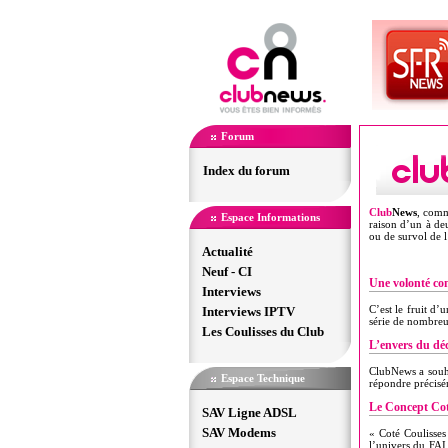
Forum
Index du forum
Club
News
, comm
Espace Informations
raison d’un à de
ou de survol de l’
Actualité
Neuf - CI
Une volonté c
Interviews
C’est le fruit d
Interviews IPTV
série de nombreux
Les Coulisses du Club
L’envers du déc
ClubNews a souha
Espace Technique
répondre précisé
Le Concept Cot
SAV Ligne ADSL
SAV Modems
« Coté Coulisses
l’univers du FAI