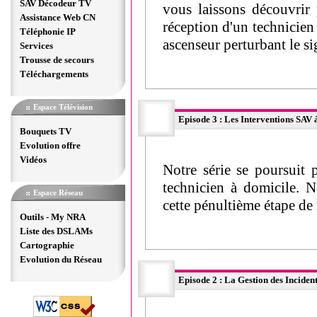
SAV Décodeur TV
vous laissons découvrir 
Assistance Web CN
réception d'un technicie
Téléphonie IP
ascenseur perturbant le s
Services
Trousse de secours
Téléchargements
Espace Télévision
Episode 3 : Les Interventions SAV 
Bouquets TV
Evolution offre
Vidéos
Notre série se poursuit 
technicien à domicile. N
Espace Réseau
cette pénultième étape de 
Outils - My NRA
Liste des DSLAMs
Cartographie
Evolution du Réseau
Episode 2 : La Gestion des Incide