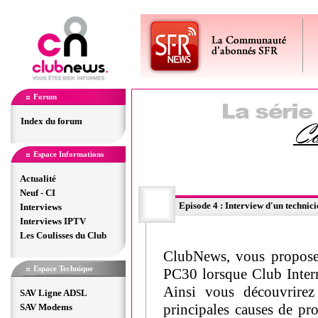
Forum
Index du forum
Espace Informations
Actualité
Neuf - CI
Episode 4 : Interview d'un technic
Interviews
Interviews IPTV
Les Coulisses du Club
ClubNews, vous propose e
Espace Technique
PC30 lorsque Club Intern
Ainsi vous découvrirez 
SAV Ligne ADSL
principales causes de pr
SAV Modems