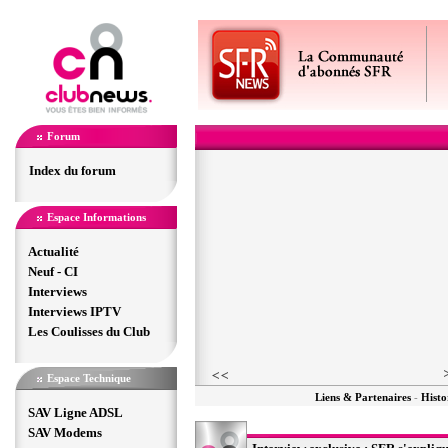
Forum
Index du forum
Espace Informations
Actualité
Neuf - CI
Interviews
Interviews IPTV
Les Coulisses du Club
Espace Technique
Liens & Partenaires
-
Histo
SAV Ligne ADSL
SAV Modems