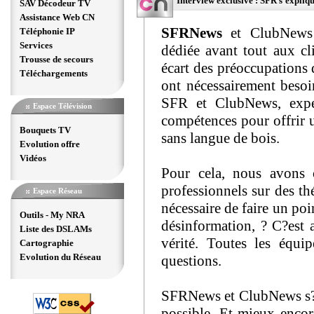
Interview exclusive : SFR s'expliqu
SAV Décodeur TV
Assistance Web CN
SFRNews
et ClubNews r
Téléphonie IP
Services
dédiée avant tout aux cl
Trousse de secours
écart des préoccupations 
Téléchargements
ont nécessairement beso
SFR et ClubNews, exper
Espace Télévision
compétences pour offrir u
Bouquets TV
sans langue de bois.
Evolution offre
Vidéos
Pour cela, nous avons 
professionnels sur des th
Espace Réseau
nécessaire de faire un po
Outils - My NRA
désinformation, ? C?est
Liste des DSLAMs
vérité. Toutes les équ
Cartographie
Evolution du Réseau
questions.
SFRNews et ClubNews s?en
possible. Et mieux encor