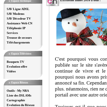
Excellente année 2010 à tous !
Espace Technique
SAV Ligne ADSL
SAV Modems
SAV Décodeur TV
Assistance Web CN
Téléphonie IP
Services
Trousse de secours
Téléchargements
Espace Télévision
C'est pourquoi vous con
Bouquets TV
publiée sur le site s'a
Evolution offre
continue de vivre et le
Vidéos
pourquoi nous avons pris
annoncé sa fin. Cependant,
Espace Réseau
plus. néanmoins, rien ne 
Outils - My NRA
portail avec une autre orie
Liste des DSLAMs
Cartographie
Evolution du Réseau
Toujours est-il que nous 