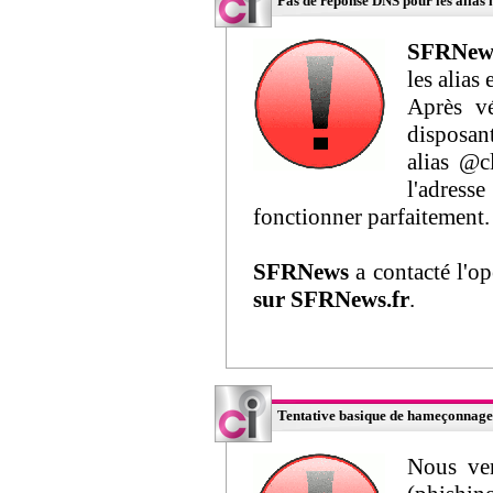
Pas de réponse DNS pour les alias 
SFRNew
les alias
Après vé
disposan
alias @c
l'adress
fonctionner parfaitement.
SFRNews
a contacté l'o
sur SFRNews.fr
.
Tentative basique de hameçonnage 
Nous ven