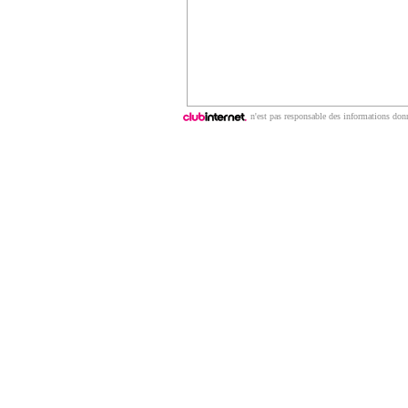
n'est pas responsable des informations donn
Copyright © 2009 | ClubNews