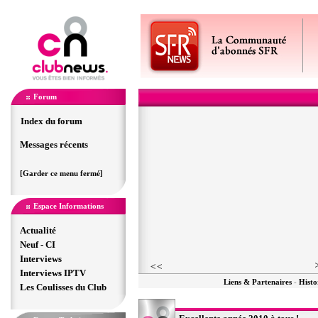
Forum
Index du forum
Messages récents
[Garder ce menu fermé]
Espace Informations
Actualité
Neuf - CI
Interviews
Interviews IPTV
Liens & Partenaires
-
Histo
Les Coulisses du Club