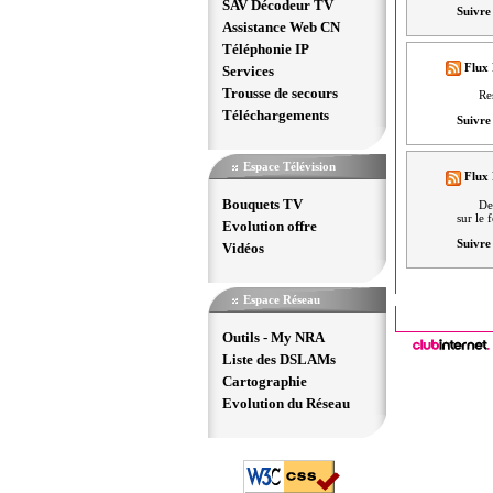
SAV Décodeur TV
Suivre 
Assistance Web CN
Téléphonie IP
Flux 
Services
Trousse de secours
Re
Téléchargements
Suivre 
Espace Télévision
Flux
Bouquets TV
De
sur le 
Evolution offre
Suivre 
Vidéos
Espace Réseau
Outils - My NRA
Liste des DSLAMs
Cartographie
Evolution du Réseau
Copyright