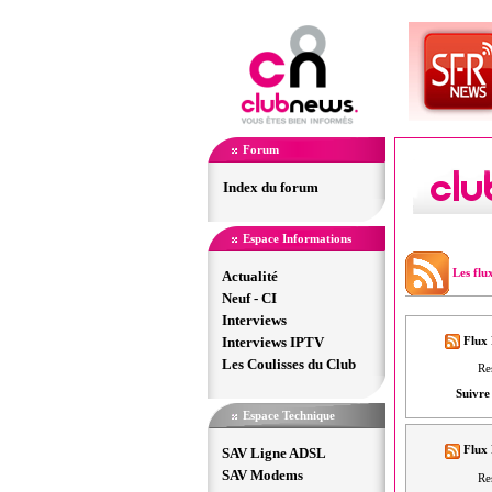
Forum
Index du forum
Espace Informations
Les flu
Actualité
Neuf - CI
Interviews
Interviews IPTV
Flux 
Les Coulisses du Club
Re
Suivre 
Espace Technique
Flux 
SAV Ligne ADSL
SAV Modems
Re