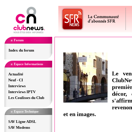
Forum
Index du forum
Espace Informations
Le ven
Actualité
ClubNew
Neuf - CI
Interviews
premièr
Interviews IPTV
décor,
Les Coulisses du Club
s'affir
revenons
Espace Technique
et en images.
SAV Ligne ADSL
SAV Modems