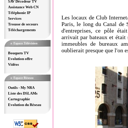
SAV Décodeur TV
Assistance Web CN
Téléphonie IP
Les locaux de Club Internet
Services
Paris, le long du Canal de 
Trousse de secours
d'entreprises, ce pôle éta
Téléchargements
arrivait par bateaux et était
immeubles de bureaux amé
Espace Télévision
oublierait presque que l'on es
Bouquets TV
Evolution offre
Vidéos
Espace Réseau
Outils - My NRA
Liste des DSLAMs
Cartographie
Evolution du Réseau