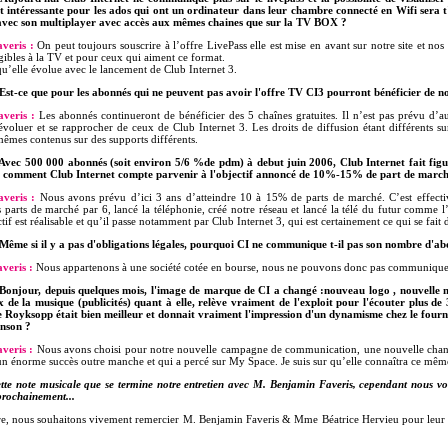
 intéressante pour les ados qui ont un ordinateur dans leur chambre connecté en Wifi sera t
 avec son multiplayer avec accès aux mêmes chaines que sur la TV BOX ?
veris :
On peut toujours souscrire à l’offre LivePass elle est mise en avant sur notre site et nos 
gibles à la TV et pour ceux qui aiment ce format.
qu’elle évolue avec le lancement de Club Internet 3.
Est-ce que pour les abonnés qui ne peuvent pas avoir l'offre TV CI3 pourront bénéficier de nou
veris :
Les abonnés continueront de bénéficier des 5 chaînes gratuites. Il n’est pas prévu d
évoluer et se rapprocher de ceux de Club Internet 3. Les droits de diffusion étant différents sur
 mêmes contenus sur des supports différents.
Avec 500 000 abonnés (soit environ 5/6 %de pdm) à debut juin 2006, Club Internet fait fig
 comment Club Internet compte parvenir à l'objectif annoncé de 10%-15% de part de marché 
veris :
Nous avons prévu d’ici 3 ans d’atteindre 10 à 15% de parts de marché. C’est effecti
s parts de marché par 6, lancé la téléphonie, créé notre réseau et lancé la télé du futur comme 
tif est réalisable et qu’il passe notamment par Club Internet 3, qui est certainement ce qui se fait 
Même si il y a pas d'obligations légales, pourquoi CI ne communique t-il pas son nombre d'abo
veris :
Nous appartenons à une société cotée en bourse, nous ne pouvons donc pas communiquer
Bonjour, depuis quelques mois, l'image de marque de CI a changé :nouveau logo , nouvelle mu
x de la musique (publicités) quant à elle, relève vraiment de l'exploit pour l'écouter plus 
e Royksopp était bien meilleur et donnait vraiment l'impression d'un dynamisme chez le four
nson ?
veris :
Nous avons choisi pour notre nouvelle campagne de communication, une nouvelle chanson.
un énorme succès outre manche et qui a percé sur My Space. Je suis sur qu’elle connaîtra ce mêm
 cette note musicale que se termine notre entretien avec M. Benjamin Faveris, cependant nous vo
 prochainement...
e, nous souhaitons vivement remercier M. Benjamin Faveris & Mme Béatrice Hervieu pour leur par
.