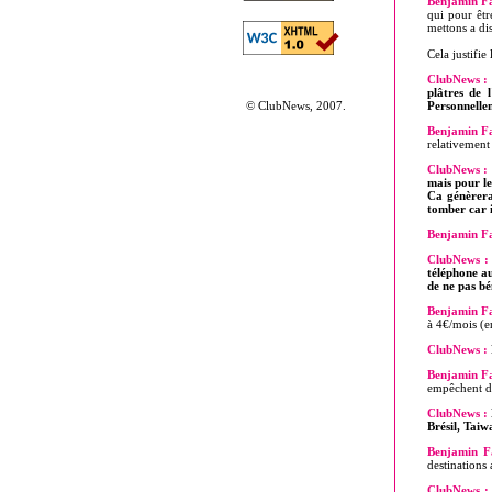
Benjamin Fa
qui pour êt
mettons a di
Cela justifie
ClubNews :
plâtres de 
© ClubNews, 2007.
Personnellem
Benjamin Fa
relativement 
ClubNews :
mais pour le
Ca génèrera
tomber car i
Benjamin Fa
ClubNews :
téléphone au
de ne pas bé
Benjamin Fa
à 4€/mois (
ClubNews :
Benjamin Fa
empêchent de
ClubNews :
Brésil, Taiw
Benjamin Fa
destinations
ClubNews :