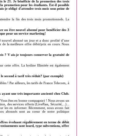
is le 21. Je bénéficie de la promotion des trois
a promotion pour les étudiants. Est-il possible
is-je obligé d'attendre trois mois sous peine de
tendre la fin des trois mois promotionnels. La
ger ou être nouvel abonné pour benéficier des 3
ique pour un service marketing!
é nouvel abonné un jour et a donc profité d’une
 de la meilleure offre débit/prix en cours. Nous
s ? V ais-je toujours conserver la gratuité de
 cette offre. La hotline Illimitée est également
e second à tarif très réduit? (par exemple)
bles ! Par ailleurs, les tarifs de France Telecom, à
 ayant une très importante ancienté chez Club.
 ( Vous êtes en bonne compagnie) ! Nous avons un
on, des services offerts (LivePass, Sécurité,...)...
pour les en informer. Récemment, nous avons fait
nos abonnés sont au coeur de notre politique
ffres évoluant régulièrement en terme de débit
estissements sont lourd, type subventions, offre