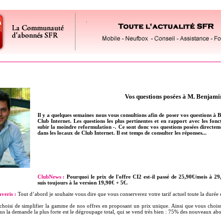
Vos questions posées à M. Benjami
Il y a quelques semaines nous vous consultions afin de poser vos questions à
Club Internet. Les questions les plus pertinentes et en rapport avec les fonc
subir la moindre reformulation -. Ce sont donc vos questions posées directemen
dans les locaux de Club Internet. Il est temps de consulter les réponses...
ClubNews :
Pourquoi le prix de l'offre CI2 est-il passé de 25,90€/mois à 
suis toujours à la version 19,90€ + 5€.
veris :
Tout d’abord je souhaite vous dire que vous conserverez votre tarif actuel toute la durée 
hoisi de simplifier la gamme de nos offres en proposant un prix unique. Ainsi que vous choissis
s la demande la plus forte est le dégroupage total, qui se vend très bien : 75% des nouveaux abonn