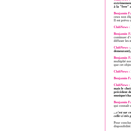
extrèmement
à la "free"
Benjamin Fa
ceux non éli
Il est prévu 
ClubNews :
Benjamin Fa
continuer d’
diffuser les
ClubNews :
demeurant),
Benjamin Fa
multiplié no
que cet objec
ClubNews :
Benjamin Fa
ClubNews :
mais le choi
précédent d
musique/cha
Benjamin Fa
qui connaît 
...c'est sur
celle-ci très
Pour conclur
disponibilité