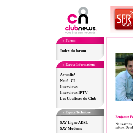
Forum
Index du forum
Espace Informations
Actualité
Neuf - CI
Interviews
Interviews IPTV
Les Coulisses du Club
Espace Technique
Benjamin Fa
SAV Ligne ADSL
Nous avons c
même. De plu
SAV Modems