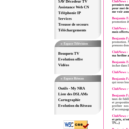
SAV Décodeur TV
ClubNews :
premiers moi
Assistance Web CN
pour moi de 
me voir annu
Téléphonie IP
Services
Benjamin Fa
promotion ét
Trousse de secours
ClubNews :
Téléchargements
mois offerts
Benjamin Fa
promotion. N
Espace Télévision
prenons donc
ClubNews :
Bouquets TV
ma hotline 
Evolution offre
Benjamin Fa
Vidéos
inclue dans l
ClubNews :
Espace Réseau
Benjamin Fa
qui nous lou
Outils - My NRA
ClubNews :
Liste des DSLAMs
Benjamin Fa
taux de fidél
Cartographie
et propositi
Evolution du Réseau
profiter no
d’accompag
ClubNews :
et prix, n'e
TV...)