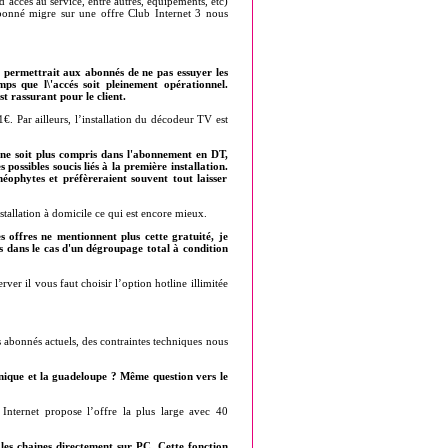
d’accès au service, entre autres, équipements, etc)
bonné migre sur une offre Club Internet 3 nous
 permettrait aux abonnés de ne pas essuyer les
mps que l\'accés soit pleinement opérationnel.
 rassurant pour le client.
. Par ailleurs, l’installation du décodeur TV est
 ne soit plus compris dans l'abonnement en DT,
ossibles soucis liés à la première installation.
phytes et préfèreraient souvent tout laisser
tallation à domicile ce qui est encore mieux.
s offres ne mentionnent plus cette gratuité, je
es dans le cas d'un dégroupage total à condition
er il vous faut choisir l’option hotline illimitée
 abonnés actuels, des contraintes techniques nous
tinique et la guadeloupe ? Même question vers le
nternet propose l’offre la plus large avec 40
 les chaines directement sur PC. Cette fonction