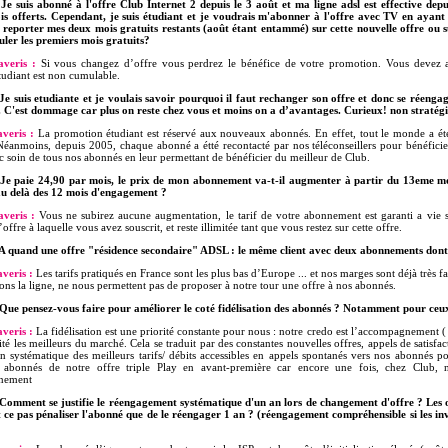
Je suis abonné à l'offre Club Internet 2 depuis le 3 août et ma ligne adsl est effective depu
s offerts. Cependant, je suis étudiant et je voudrais m'abonner à l'offre avec TV en ayant l
reporter mes deux mois gratuits restants (août étant entammé) sur cette nouvelle offre ou su
ler les premiers mois gratuits?
veris :
Si vous changez d’offre vous perdrez le bénéfice de votre promotion. Vous devez at
udiant est non cumulable.
Je suis etudiante et je voulais savoir pourquoi il faut rechanger son offre et donc se réenga
. C'est dommage car plus on reste chez vous et moins on a d’avantages. Curieux! non stratég
veris :
La promotion étudiant est réservé aux nouveaux abonnés. En effet, tout le monde a ét
éanmoins, depuis 2005, chaque abonné a étté recontacté par nos téléconseillers pour bénéficier
 soin de tous nos abonnés en leur permettant de bénéficier du meilleur de Club.
Je paie 24,90 par mois, le prix de mon abonnement va-t-il augmenter à partir du 13eme moi
au delà des 12 mois d'engagement ?
veris :
Vous ne subirez aucune augmentation, le tarif de votre abonnement est garanti a vie sur
’offre à laquelle vous avez souscrit, et reste illimitée tant que vous restez sur cette offre.
A quand une offre "résidence secondaire" ADSL : le même client avec deux abonnements dont l
veris :
Les tarifs pratiqués en France sont les plus bas d’Europe ... et nos marges sont déjà très fai
ons la ligne, ne nous permettent pas de proposer à notre tour une offre à nos abonnés.
Que pensez-vous faire pour améliorer le coté fidélisation des abonnés ? Notamment pour ceux
veris :
La fidélisation est une priorité constante pour nous : notre credo est l’accompagnement
ité les meilleurs du marché. Cela se traduit par des constantes nouvelles offres, appels de satisfacti
on systématique des meilleurs tarifs/ débits accessibles en appels spontanés vers nos abonnés 
s abonnés de notre offre triple Play en avant-première car encore une fois, chez Club, 
nement
Comment se justifie le réengagement systématique d'un an lors de changement d'offre ? Les o
st ce pas pénaliser l'abonné que de le réengager 1 an ? (réengagement compréhensible si les inv