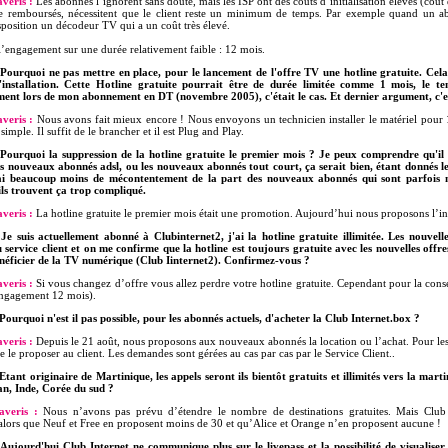
veris :
Les abonnés l’ignorent sans doute, mais les ISP ont des coûts d’initialisation élevés (coût 
re remboursés, nécessitent que le client reste un minimum de temps. Par exemple quand un a
sposition un décodeur TV qui a un coût très élevé.
 l’engagement sur une durée relativement faible : 12 mois.
Pourquoi ne pas mettre en place, pour le lancement de l'offre TV une hotline gratuite. Cela
l'installation. Cette Hotline gratuite pourrait être de durée limitée comme 1 mois, le te
ent lors de mon abonnement en DT (novembre 2005), c'était le cas. Et dernier argument, c'est
veris :
Nous avons fait mieux encore ! Nous envoyons un technicien installer le matériel pour 1€
simple. Il suffit de le brancher et il est Plug and Play.
Pourquoi la suppression de la hotline gratuite le premier mois ? Je peux comprendre qu'il
s nouveaux abonnés adsl, ou les nouveaux abonnés tout court, ça serait bien, étant donnés les p
i beaucoup moins de mécontentement de la part des nouveaux abonnés qui sont parfois néo
ls trouvent ça trop compliqué.
veris :
La hotline gratuite le premier mois était une promotion. Aujourd’hui nous proposons l’ins
Je suis actuellement abonné à Clubinternet2, j'ai la hotline gratuite illimitée. Les nouvelle
 service client et on me confirme que la hotline est toujours gratuite avec les nouvelles offr
néficier de la TV numérique (Club Iinternet2). Confirmez-vous ?
veris :
Si vous changez d’offre vous allez perdre votre hotline gratuite. Cependant pour la conserv
engagement 12 mois).
Pourquoi n'est il pas possible, pour les abonnés actuels, d'acheter la Club Internet.box ?
veris :
Depuis le 21 août, nous proposons aux nouveaux abonnés la location ou l’achat. Pour les
 le proposer au client. Les demandes sont gérées au cas par cas par le Service Client..
Etant originaire de Martinique, les appels seront ils bientôt gratuits et illimités vers la mar
an, Inde, Corée du sud ?
veris :
Nous n’avons pas prévu d’étendre le nombre de destinations gratuites. Mais Club I
 alors que Neuf et Free en proposent moins de 30 et qu’Alice et Orange n’en proposent aucune !
Aujourd'hui Club Internet ne communique plus sur le livepass et la possibilité de visualiser