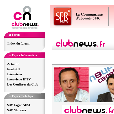
Forum
Index du forum
Espace Informations
Actualité
Neuf - CI
Interviews
Interviews IPTV
Les Coulisses du Club
Espace Technique
SAV Ligne ADSL
SAV Modems